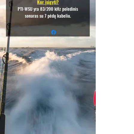
Kur įsigyti?
PTI-WSU yra 83/200 kHz poledinis
sonaras su 7 pėdų kabeliu.
Pagrindinės savybės
83 kHz su 52 ° spindulio pločiu
200 kHz su 22 ° spindulio pločiu
Iki 1000 pėdų (300 metrų)
diapazonas 83 kHz dažniu