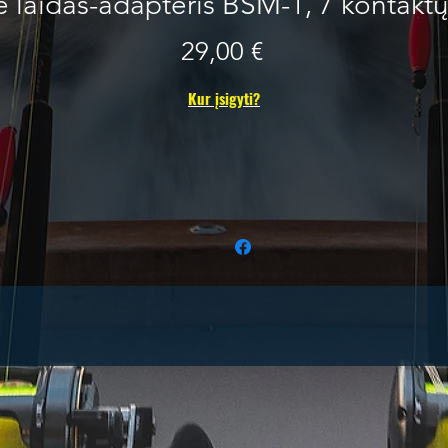
 laidas-adapteris BSM-1, 7 kontakt
Price
29,00 €
Kur įsigyti?