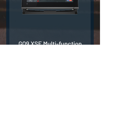
GO9 XSE Multi-function
display be sonarų
Nėra sandėlyje