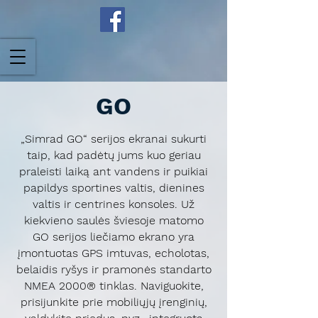
GO
„Simrad GO“ serijos ekranai sukurti
taip, kad padėtų jums kuo geriau
praleisti laiką ant vandens ir puikiai
papildys sportines valtis, dienines
valtis ir centrines konsoles. Už
kiekvieno saulės šviesoje matomo
GO serijos liečiamo ekrano yra
įmontuotas GPS imtuvas, echolotas,
belaidis ryšys ir pramonės standarto
NMEA 2000® tinklas. Naviguokite,
prisijunkite prie mobiliųjų įrenginių,