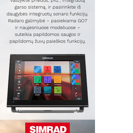
valdykite priedus, pvz., integruotą
garso sistemą, ir pasirinkite iš
daugybės integruotų sonaro funkcijų.
Radaro galimybė – pasiekiama GO7
ir naujesniuose modeliuose –
suteikia papildomos saugos ir
papildomų žuvų paieškos funkcijų.