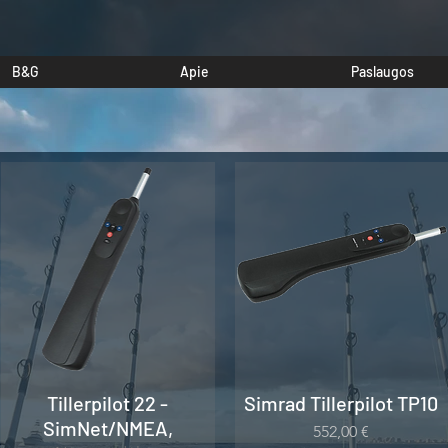
B&G
Apie
Paslaugos
Tillerpilot 22 -
Simrad Tillerpilot TP10
SimNet/NMEA,
Kaina
552,00 €