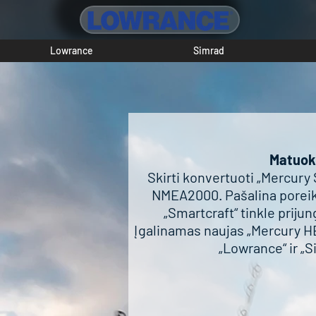
Lowrance
Simrad
Matuokl
Skirti konvertuoti „Mercury
NMEA2000. Pašalina poreik
„Smartcraft“ tinkle prijun
Įgalinamas naujas „Mercury HE
„Lowrance“ ir „