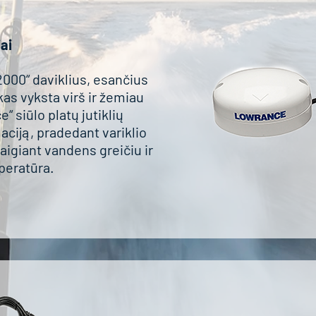
iai
00“ daviklius, esančius
kas vyksta virš ir žemiau
“ siūlo platų jutiklių
aciją, pradedant variklio
igiant vandens greičiu ir
eratūra.