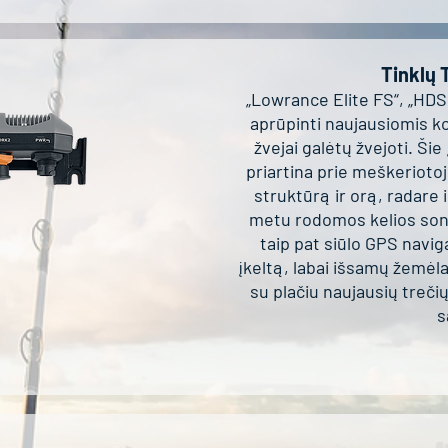
Tinklų 
„Lowrance Elite FS“, „HDS
aprūpinti naujausiomis k
žvejai galėtų žvejoti. Šie
priartina prie meškeriotojo
struktūrą ir orą, radare 
metu rodomos kelios son
taip pat siūlo GPS naviga
įkeltą, labai išsamų žemė
su plačiu naujausių treči
s