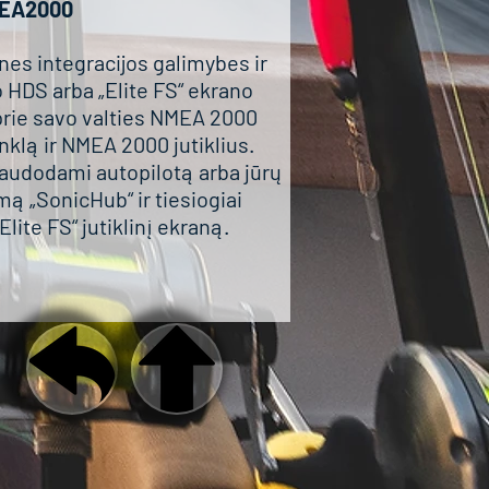
EA2000
snes integracijos galimybes ir
o HDS arba „Elite FS“ ekrano
prie savo valties NMEA 2000
nklą ir NMEA 2000 jutiklius.
naudodami autopilotą arba jūrų
ą „SonicHub“ ir tiesiogiai
lite FS“ jutiklinį ekraną.