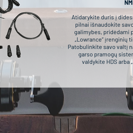
NM
Atidarykite duris į dide
pilnai išnaudokite sav
galimybes, pridėdami 
„Lowrance“ įrenginių ti
Patobulinkite savo valtį 
garso pramogų sistem
valdykite HDS arba „E