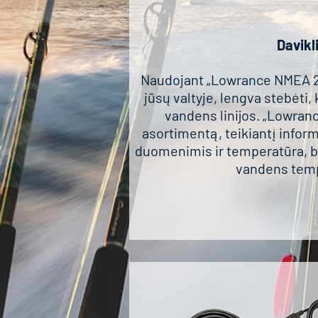
Davikl
Naudojant „Lowrance NMEA 20
jūsų valtyje, lengva stebėti, 
vandens linijos. „Lowrance
asortimentą, teikiantį inform
duomenimis ir temperatūra, ba
vandens temp