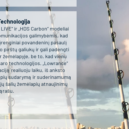
Technologija
 LIVE“ ir „HDS Carbon“ modeliai
omunikacijos galimybėmis, kad
 įrenginiai povandeninį pasaulį
 pirštų galiukų ir gali padengti
ir žemėlapyje, be to, kad vienu
aro technologijos. „Lowrance“
ciją realiuoju laiku, iš anksto
lapių sudarymą ir suderinamumą
ųjų šalių žemėlapių atnaujinimų
ąrašu.