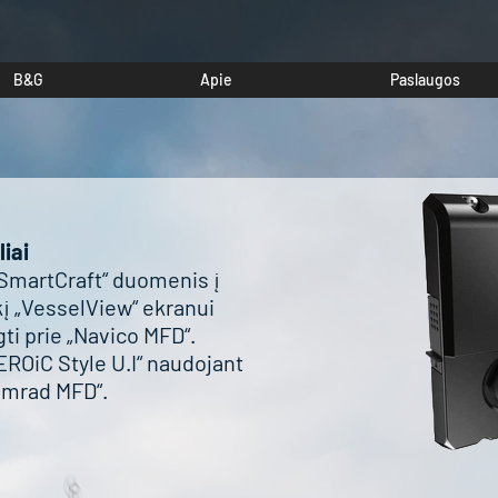
B&G
Apie
Paslaugos
iai
 SmartCraft“ duomenis į
į „VesselView“ ekranui
gti prie „Navico MFD“.
ROiC Style U.I“ naudojant
Simrad MFD“.