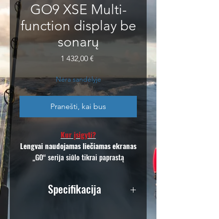
GO9 XSE Multi-
function display be
sonarų
Price
1 432,00 €
Nėra sandėlyje
Pranešti, kai bus
Kur įsigyti?
Lengvai naudojamas liečiamas ekranas
„GO“ serija siūlo tikrai paprastą
naudojimą su intuityviais liečiamo
ekrano valdikliais, kuriuos išmaniųjų
Specifikacija
telefonų ir planšetinių kompiuterių
vartotojai supras iš karto. Tinkinkite
Patvirtinimai
pagrindinį ekraną naudodamiesi