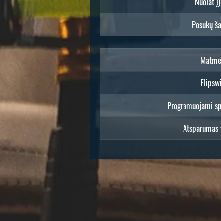
Nuolat į
Posukų ša
Matme
Flipsw
Programuojami spa
Atsparumas 