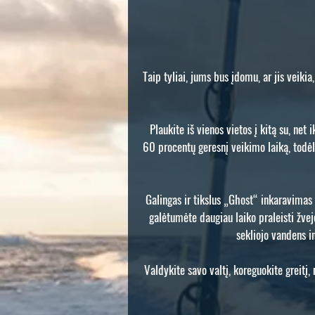
Taip tyliai, jums bus įdomu, ar jis veikia
Plaukite iš vienos vietos į kitą su, net
60 procentų geresnį veikimo laiką, todėl 
Galingas ir tikslus „Ghost“ inkaravimas l
galėtumėte daugiau laiko praleisti žve
sekliojo vandens i
Valdykite savo valtį, koreguokite greitį