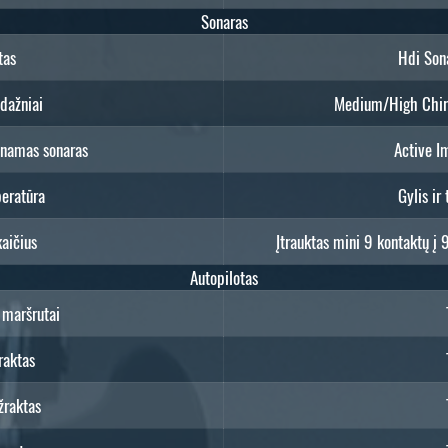
Sonaras
tas
Hdi Son
dažniai
Medium/High Chir
inamas sonaras
Active I
eratūra
Gylis ir
kaičius
Įtrauktas mini 9 kontaktų į
Autopilotas
i maršrutai
raktas
žraktas