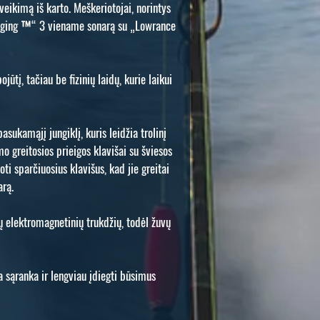
ikimą iš karto. Meškeriotojai, norintys
 Imaging ™“ 3 viename sonarą su „Lowrance
tį, tačiau be fizinių laidų, kurie laikui
kamąjį jungiklį, kuris leidžia trolinį
mo greitosios prieigos klavišai su šviesos
i sparčiuosius klavišus, kad jie greitai
arą.
kių elektromagnetinių trukdžių, todėl žuvų
 sąranka ir lengviau įdiegti būsimus