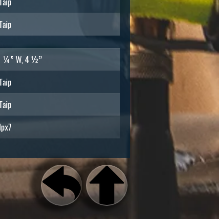
Taip
Taip
7 ¼” W, 4 ½”
Taip
Taip
Ipx7