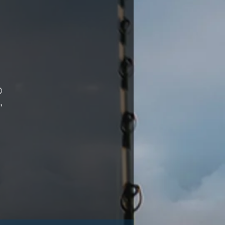
®
,
 be
,
s