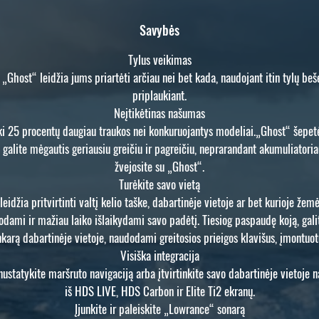
Savybės
Tylus veikimas
, „Ghost“ leidžia jums priartėti arčiau nei bet kada, naudojant itin tylų be
priplaukiant.
Neįtikėtinas našumas
 iki 25 procentų daugiau traukos nei konkuruojantys modeliai.„Ghost“ šepetėl
galite mėgautis geriausiu greičiu ir pagreičiu, neprarandant akumuliatoriaus
žvejosite su „Ghost“.
Turėkite savo vietą
eidžia pritvirtinti valtį kelio taške, dabartinėje vietoje ar bet kurioje žem
jodami ir mažiau laiko išlaikydami savo padėtį. Tiesiog paspaudę koją, gal
nkarą dabartinėje vietoje, naudodami greitosios prieigos klavišus, įmontuo
Visiška integracija
, nustatykite maršruto navigaciją arba įtvirtinkite savo dabartinėje vietoje
iš HDS LIVE, HDS Carbon ir Elite Ti2 ekranų.
Įjunkite ir paleiskite „Lowrance“ sonarą