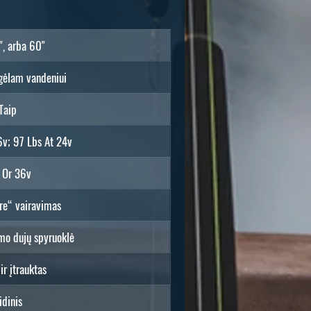
", arba 60"
 gėlam vandeniui
Taip
6v; 97 Lbs At 24v
 Or 36v
re“ vairavimas
mo dujų spyruoklė
 ir įtrauktas
idinis