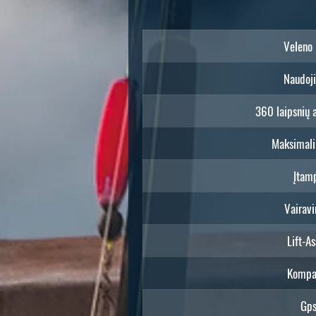
Veleno 
Naudoj
360 laipsnių 
Maksimali
Įtam
Vairav
Lift-As
Kompa
Gp