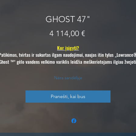
GHOST 47"
Price
4 114,00 €
Kur įsigyti?
Patikimas, tvirtas ir sukurtas ilgam naudojimui, naujas itin tylus „Lowrance
Ghost ™“ gėlo vandens velkimo variklis leidžia meškeriotojams ilgiau žvejoti
eičiau plaukioti ir priartėti, negąsdinant žuvų. „Ghost“ turi revoliucinį variklį
šepetėlių, turintį didžiausią trauką ir ilgiausią veikimo laiką iš visų rinkoje
Nėra sandėlyje
esančių velkamųjų variklių. Su integruotomis „Lowrance“ sonarų parinktimis
kelio taškų tvirtinimu ir pirmaujančia trejų metų garantija „Ghost“ yra nauja
trolingo variklio standartas.
Pranešti, kai bus