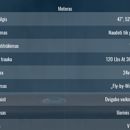
Motoras
ilgis
47", 52
imas
Naudoti tik
atitrūkimas
 trauka
120 Lbs At 3
pa
24v
imas
„Fly-by-Wi
sist
Dvigubo veiki
sas
Išorinis
s
V