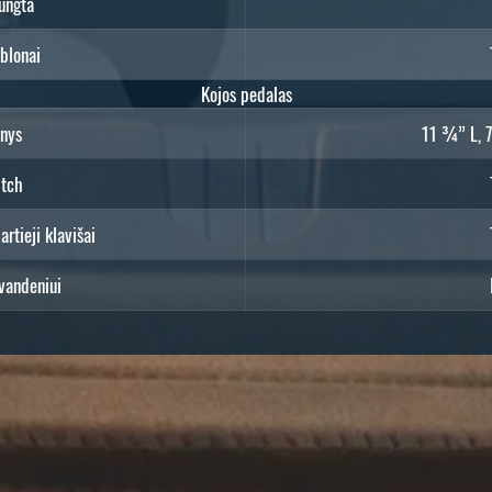
jungta
blonai
Kojos pedalas
nys
11 ¾” L, 
itch
rtieji klavišai
vandeniui