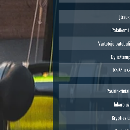
Įtrauk
Palaikomi 
Vartotojo patobul
Gylis/temp
Kaiščių s
Pasirinktinia
Inkaro už
Krypties u