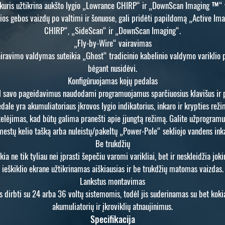
kuris užtikrina aukšto lygio „Lowrance CHIRP“ ir „DownScan Imaging ™“ ve
osios gebos vaizdų po valtimi ir šonuose, gali pridėti papildomą „Active
CHIRP“, „SideScan“ ir „DownScan Imaging“.
„Fly-by-Wire“ vairavimas
ravimo valdymas suteikia „Ghost“ tradicinio kabelinio valdymo variklio pojū
bėgant nusidėvi.
Konfigūruojamas kojų pedalas
 savo pageidavimus naudodami programuojamus sparčiuosius klavišus ir pasu
edale yra akumuliatoriaus įkrovos lygio indikatorius, inkaro ir krypties reži
lėjimas, kad būtų galima pranešti apie įjungtą režimą. Galite užprogramuot
estų kelio tašką arba nuleistų/pakeltų „Power-Pole“ sekliojo vandens ink
Be trukdžių
kia ne tik tyliau nei įprasti šepečiu varomi varikliai, bet ir neskleidžia jo
ieškiklio ekrane užtikrinamas aiškiausias ir be trukdžių matomas vaizdas.
Lankstus montavimas
s dirbti su 24 arba 36 voltų sistemomis, todėl jis suderinamas su bet kokia
akumuliatorių ir įkroviklių atnaujinimus.
Specifikacija