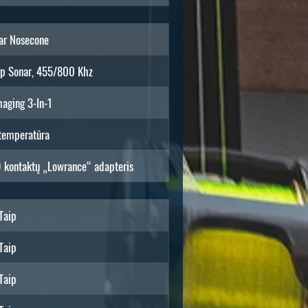
ar Nosecone
p Sonar, 455/800 Khz
maging 3-In-1
 temperatūra
 9 kontaktų „Lowrance“ adapteris
Taip
Taip
Taip