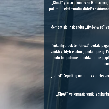
„Ghost“ yra supakuotas su HDI sonaru, 
pakilti iki ekstremalių, didelės skiriam
Momentinis ir sklandus „fly-by-wire“ vai
Sukonfigūruokite „Ghost“ pedalą pagal
variklį valdyti iš abiejų pedalo pusių. P
diodų lemputėmis ir indikatoriaus pypte
num
„Ghost“ šepetėlių neturintis variklis vei
„Ghost“ velkamasis variklis sukurta