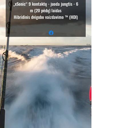
„xSonic“ 9 kontaktų - juoda jungtis - 6
m (20 pėdų) laidas
Hibridinis dvigubo vaizdavimo ™ (HDI)
sonaras (50/200/455/800) - dviejų
apdovanojimų nusipelniusi technologijų
galia - Išskirtinis „DownScan Imaging
™“- suteikiantis geriausią vaizdą po jūsų
valtimi.