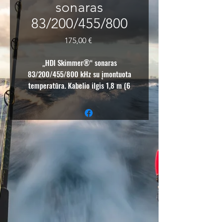
sonaras
83/200/455/800
Price
175,00 €
„HDI Skimmer®“ sonaras
83/200/455/800 kHz su įmontuota
temperatūra. Kabelio ilgis 1,8 m (6
pėdos). „Blue Lowrance“ prekės ženklo
korpusas.
Hibridinis dvigubo vaizdavimo ™ (HDI)
sonaras (50/200/455/800) - dviejų
apdovanojimų nusipelniusi technologijų
galia - Išskirtinis „DownScan Imaging
™“- suteikiantis geriausią vaizdą po jūsų
valtimi.