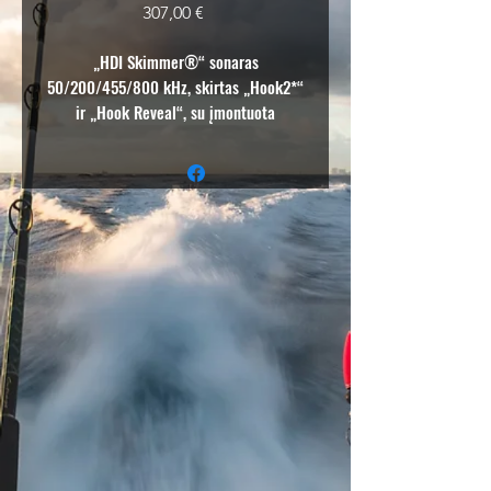
Price
307,00 €
„HDI Skimmer®“ sonaras
50/200/455/800 kHz, skirtas „Hook2*“
ir „Hook Reveal“, su įmontuota
temperatūra. Kabelio ilgis 6 m (20
pėdų). Jungtis: 8 kontaktų
tvirtinimas. (*50kHz / vidutinio CHIRP
dažnio parinktys „Hook2“
nepasiekiamos)
Hibridinis dvigubo vaizdavimo ™ (HDI)
sonaras (50/200/455/800) - dviejų
apdovanojimų nusipelniusi technologijų
galia - Išskirtinis „DownScan Imaging
™“- suteikiantis geriausią vaizdą po jūsų
valtimi.