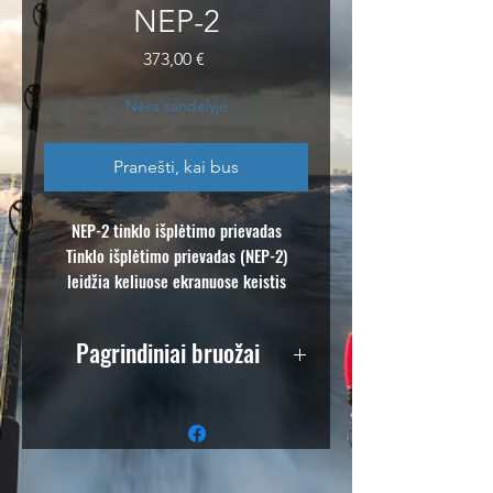
NEP-2
Price
373,00 €
Nėra sandėlyje
Pranešti, kai bus
NEP-2 tinklo išplėtimo prievadas
Tinklo išplėtimo prievadas (NEP-2)
leidžia keliuose ekranuose keistis
diagramos duomenimis, maršruto tašku
ir maršruto informacija, taip pat
Pagrindiniai bruožai
tarpusavyje jungiančiais radaro ir
echoloto moduliais. Su penkiais Ethernet
-Didelis greitis
prievadais NEP-2 yra suderinamas su
- Plug & Play
NSS, NSE ir NSO.
-5 prievadai
- Ethernet ryšys