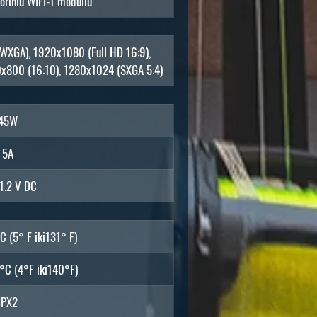
oriniu WIFI-1 moduliu
(WXGA), 1920x1080 (Full HD 16:9),
x800 (16:10), 1280x1024 (SXGA 5:4)
45W
5A
31.2 V DC
C (5° F iki131° F)
°C (4°F iki140°F)
IPX2