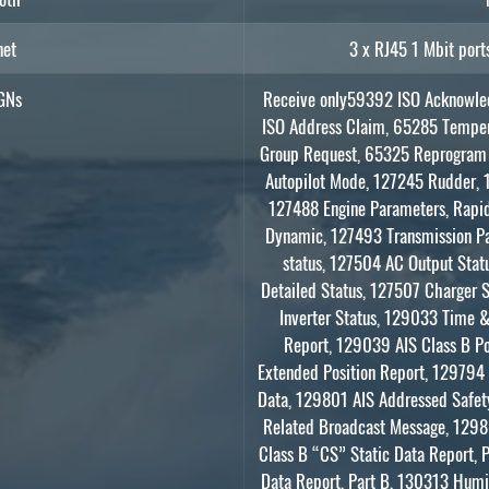
net
3 x RJ45 1 Mbit por
GNs
Receive only59392 ISO Acknowl
ISO Address Claim, 65285 Temper
Group Request, 65325 Reprogram 
Autopilot Mode, 127245 Rudder, 1
127488 Engine Parameters, Rapi
Dynamic, 127493 Transmission P
status, 127504 AC Output Stat
Detailed Status, 127507 Charger 
Inverter Status, 129033 Time &
Report, 129039 AIS Class B Po
Extended Position Report, 129794 
Data, 129801 AIS Addressed Safet
Related Broadcast Message, 1298
Class B “CS” Static Data Report, 
Data Report, Part B, 130313 Humi