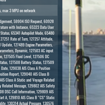
ts, max 3 MPU on network
edgement, 59904 ISO Request, 60928
ature with Instance, 65323 Data User
Status, 65341 Autopilot Mode, 65480
27251 Rate of Turn, 127257 Attitude,
d Update, 127489 Engine Parameters,
arameters, Dynamic, 127503 AC input
us, 127505 Fluid Level, 127506 DC
Status, 127508 Battery Status, 127509
 Date, 129038 AIS Class A Position
sition Report, 129040 AIS Class B
AIS Class A Static and Voyage Related
y Related Message, 129802 AIS Safety
08 DSC Call Information, 129809 AIS
Part A, 129810 AIS Class B “CS” Static
dity, 130314 Actual Pressure, 130576