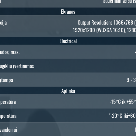
i
Suderinamas su iš
Ekranas
cija
Output Resolutions 1366x768 
1920x1200 (WUXGA 16:10), 1280
Electrical
audos, max.
iklių įvertinimas
 įtampa
9 - 
Aplinka
peratūra
-15°C iki+55°
peratūra
"-20°C iki+60
vandeniui