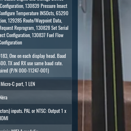
onfiguration, 130839 Pressure Insect
Configure Temperature INSOcts, 65290
tion, 129285 Route/Waypoint Data,
equest Reprogram, 130828 Set Serial
ect Configuration, 130837 Fuel Flow
Configuration
0183, One on each display head. Baud
00. TX and RX use same baud rate.
quired (P/N 000-11247-001)
Micro-C port, 1 LEN
Nėra
tors) inputs. PAL or NTSC: Output 1 x
HDMI