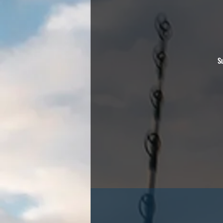
Su
s
l
„
k
k