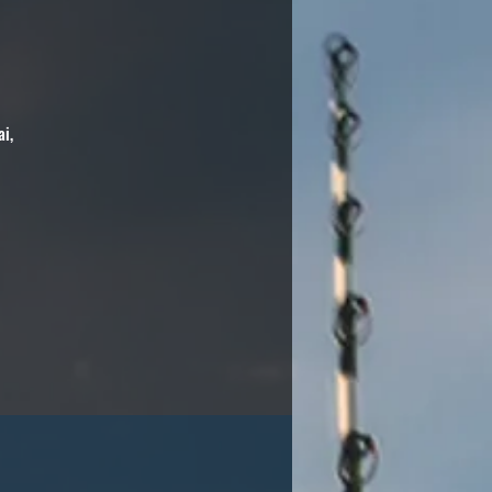
ai,
io
as
rų
ip
s,