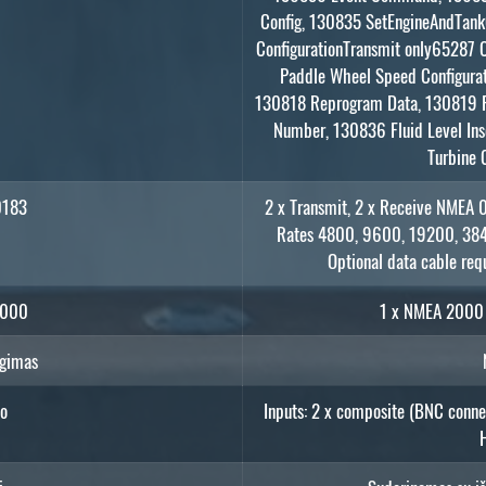
Config, 130835 SetEngineAndTankC
ConfigurationTransmit only65287 
Paddle Wheel Speed Configura
130818 Reprogram Data, 130819 R
Number, 130836 Fluid Level Ins
Turbine 
0183
2 x Transmit, 2 x Receive NMEA 
Rates 4800, 9600, 19200, 384
Optional data cable re
2000
1 x NMEA 2000 
ngimas
o
Inputs: 2 x composite (BNC connec