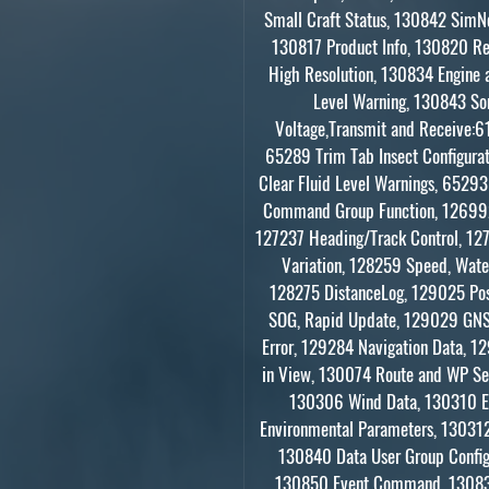
Small Craft Status, 130842 SimN
130817 Product Info, 130820 Re
High Resolution, 130834 Engine 
Level Warning, 130843 So
Voltage,Transmit and Receive
65289 Trim Tab Insect Configura
Clear Fluid Level Warnings, 6529
Command Group Function, 126992
127237 Heading/Track Control, 12
Variation, 128259 Speed, Wate
128275 DistanceLog, 129025 Po
SOG, Rapid Update, 129029 GNSS
Error, 129284 Navigation Data,
in View, 130074 Route and WP Ser
130306 Wind Data, 130310 E
Environmental Parameters, 130312
130840 Data User Group Config
130850 Event Command, 130831