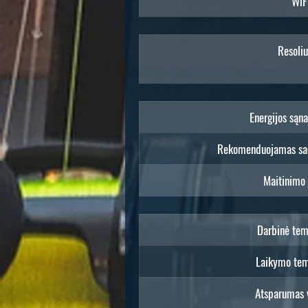
WiF
Resoliu
Energijos sąn
Rekomenduojamas saug
Maitinimo
Darbinė tem
Laikymo tem
Atsparumas 