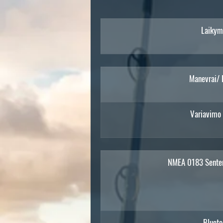
„N
j
Laikym
ek
ki
Manevrai/ 
„
mė
Variavimo 
NMEA 0183 Senten
l
Blueto