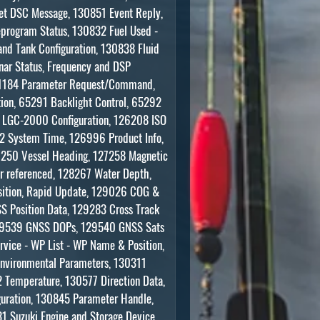
et DSC Message, 130851 Event Reply,
program Status, 130832 Fuel Used -
and Tank Configuration, 130838 Fluid
nar Status, Frequency and DSP
:61184 Parameter Request/Command,
tion, 65291 Backlight Control, 65292
3 LGC-2000 Configuration, 126208 ISO
 System Time, 126996 Product Info,
7250 Vessel Heading, 127258 Magnetic
r referenced, 128267 Water Depth,
sition, Rapid Update, 129026 COG &
 Position Data, 129283 Cross Track
 129539 GNSS DOPs, 129540 GNSS Sats
vice - WP List - WP Name & Position,
nvironmental Parameters, 130311
 Temperature, 130577 Direction Data,
uration, 130845 Parameter Handle,
 Suzuki Engine and Storage Device