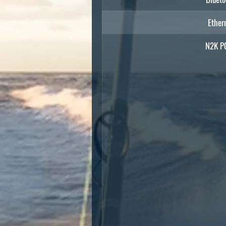
Ether
N2K P