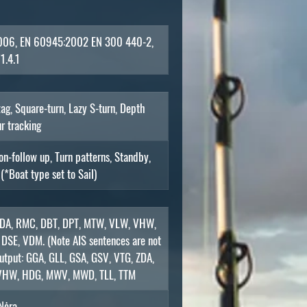
emą
us
2006, EN 60945:2002 EN 300 440-2,
kad
1.4.1
z.,
ią
-zag, Square-turn, Lazy S-turn, Depth
r tracking
r
inė
Non-follow up, Turn patterns, Standby,
*Boat type set to Sail)
 ZDA, RMC, DBT, DPT, MTW, VLW, VHW,
ka
SE, VDM. (Note AIS sentences are not
e
tput: GGA, GLL, GSA, GSV, VTG, ZDA,
VHW, HDG, MWV, MWD, TLL, TTM
Nėra