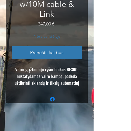
w/10M cable &
Link
Price
347,00 €
Nėra sandėlyje
Pranešti, kai bus
Vairo grįžtamojo ryšio blokas RF300,
nustatydamas vairo kampą, padeda
užtikrinti sklandų ir tikslų automatinį
vairavimą. Jis turi būti naudojamas kaip
autopiloto sistemos dalis valtyse su
vidiniais varikliais.
Pagrindiniai bruožai:
10m laidas