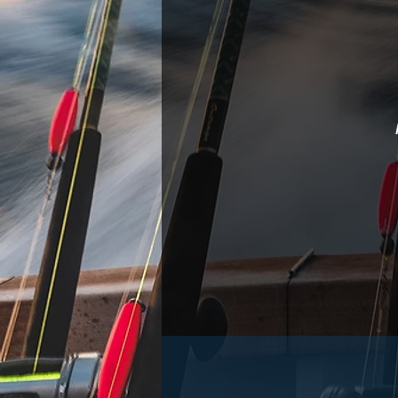
b
ki
a
sk
N
t
j