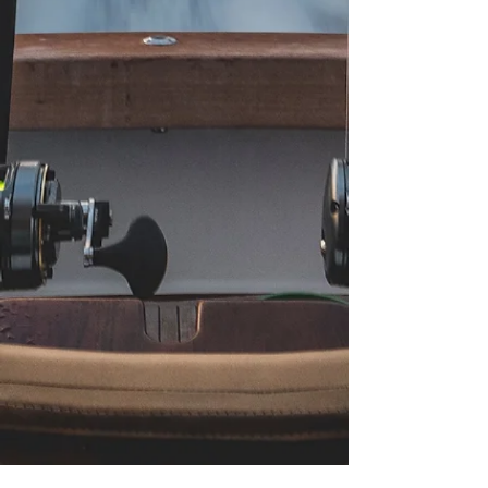
taupo vietą ir apsaugo jutiklį, jei ant
jo užlipta
Žemo profilio korpusas turi
minimalų pasipriešinimą
Plastikinis korpusas atitinka ABYC
H-27 reikalavimus