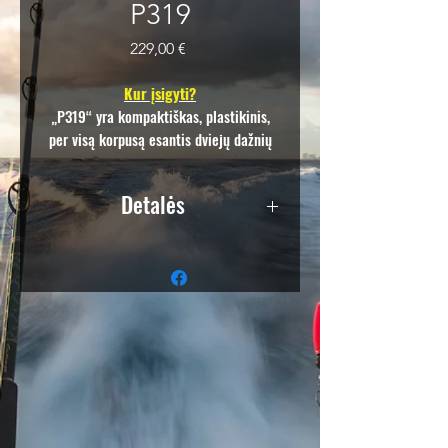
P319
Price
229,00 €
Kur įsigyti?
„P319“ yra kompaktiškas, plastikinis,
per visą korpusą esantis dviejų dažnių
(50/200 kHz) sonaras, suteikiantis gylio
ir temperatūros duomenis.
Detalės
Tik gylis arba gylis ir temperatūra
600 W
Dviejų dažnių elementas:
50 kHz, platus 45 ° spindulio plotis,
užtikrinantis gylį iki 353 m (1200
colių)
200 kHz ir 12 ° spindulio plotis,
užtikrinantis gylį iki 206 m (700 ')
Stačiakampis kabelio išėjimas