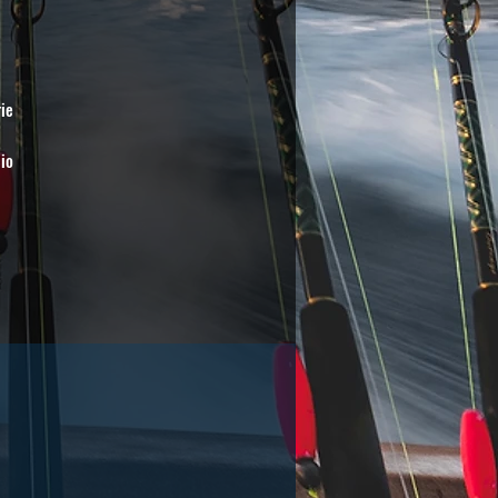
ie
io
a 0
nto
ai