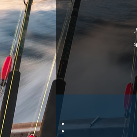
„
a
„T
° 
p