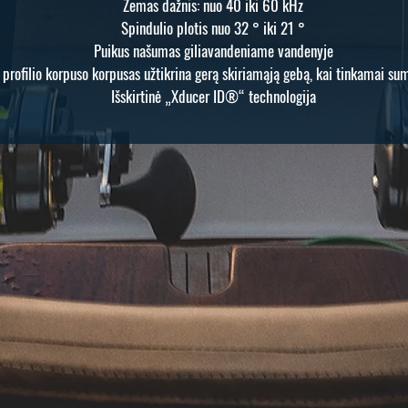
Žemas dažnis: nuo 40 iki 60 kHz
Spindulio plotis nuo 32 ° iki 21 °
Puikus našumas giliavandeniame vandenyje
profilio korpuso korpusas užtikrina gerą skiriamąją gebą, kai tinkamai su
Išskirtinė „Xducer ID®“ technologija